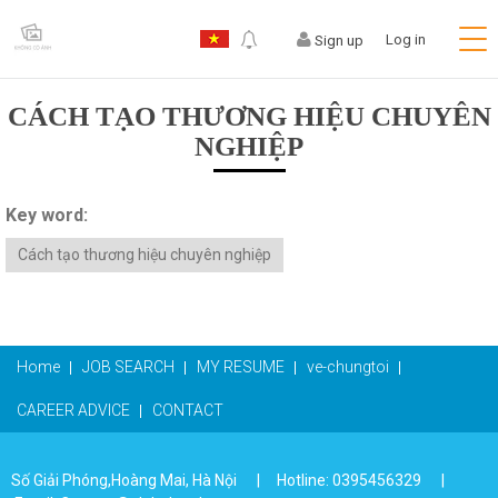
Log in
Sign up
CÁCH TẠO THƯƠNG HIỆU CHUYÊN
NGHIỆP
Key word:
Cách tạo thương hiệu chuyên nghiệp
Home
JOB SEARCH
MY RESUME
ve-chungtoi
CAREER ADVICE
CONTACT
Số Giải Phóng,Hoàng Mai, Hà Nội | Hotline: 0395456329 |