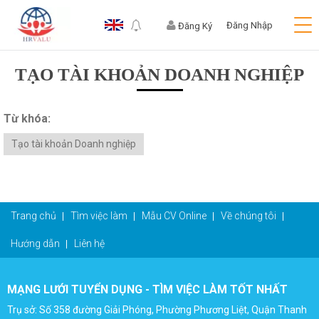
Đăng Nhập
Đăng Ký
TẠO TÀI KHOẢN DOANH NGHIỆP
Từ khóa:
Tạo tài khoản Doanh nghiệp
Trang chủ
Tìm việc làm
Mẫu CV Online
Về chúng tôi
Hướng dẫn
Liên hệ
MẠNG LƯỚI TUYỂN DỤNG - TÌM VIỆC LÀM TỐT NHẤT
Trụ sở: Số 358 đường Giải Phóng, Phường Phương Liệt, Quận Thanh